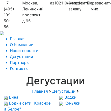
+7
Москва,
az102110@yandex.ru
Отправить
Перезвонит
(495)
Ленинский
заявку
мне
109-
проспект,
50-
д.95
56
Главная
О Компании
Наши новости
Дегустации
Партнеры
Контакты
Дегустации
Главная
Дегустации
Вина
Водки
Водки сети "Красное
Коньяки
и Белое"