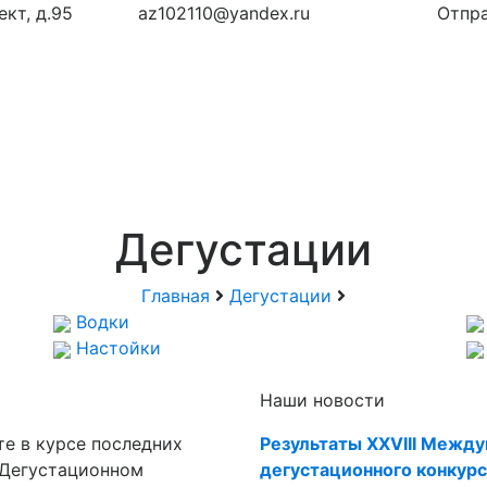
кт, д.95
az102110@yandex.ru
Отпра
Дегустации
Главная
Дегустации
Водки
Настойки
Наши новости
те в курсе последних
Результаты XXVIII Межд
 Дегустационном
дегустационного конкурс