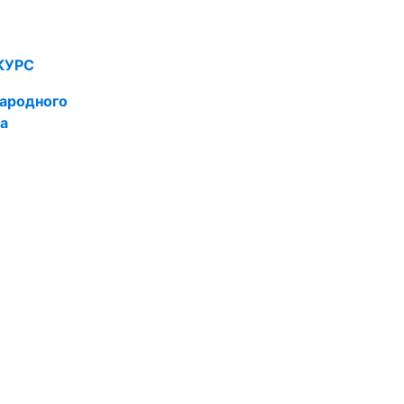
КУРС
ародного
а