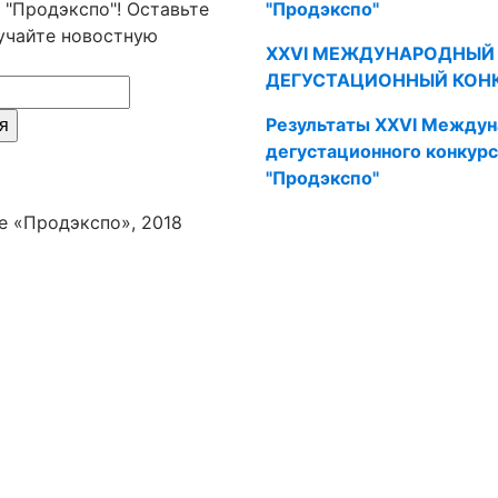
 "Продэкспо"! Оставьте
"Продэкспо"
лучайте новостную
XXVI МЕЖДУНАРОДНЫЙ
ДЕГУСТАЦИОННЫЙ КОН
Результаты XXVI Междун
я
дегустационного конкурс
"Продэкспо"
 «Продэкспо», 2018