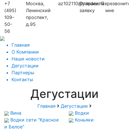
+7
Москва,
az102110@yandex.ru
Отправить
Перезвонит
(495)
Ленинский
заявку
мне
109-
проспект,
50-
д.95
56
Главная
О Компании
Наши новости
Дегустации
Партнеры
Контакты
Дегустации
Главная
Дегустации
Вина
Водки
Водки сети "Красное
Коньяки
и Белое"