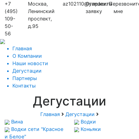
+7
Москва,
az102110@yandex.ru
Отправить
Перезвонит
(495)
Ленинский
заявку
мне
109-
проспект,
50-
д.95
56
Главная
О Компании
Наши новости
Дегустации
Партнеры
Контакты
Дегустации
Главная
Дегустации
Вина
Водки
Водки сети "Красное
Коньяки
и Белое"