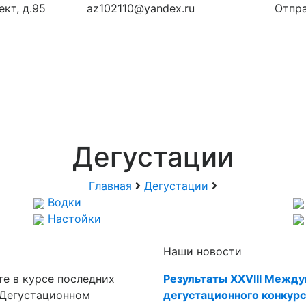
кт, д.95
az102110@yandex.ru
Отпра
Дегустации
Главная
Дегустации
Водки
Настойки
Наши новости
те в курсе последних
Результаты XXVIII Межд
 Дегустационном
дегустационного конкурс