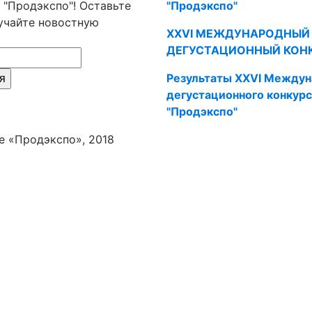
 "Продэкспо"! Оставьте
"Продэкспо"
лучайте новостную
XXVI МЕЖДУНАРОДНЫЙ
ДЕГУСТАЦИОННЫЙ КОН
Результаты XXVI Междун
я
дегустационного конкурс
"Продэкспо"
 «Продэкспо», 2018