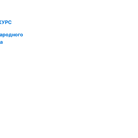
КУРС
ародного
а